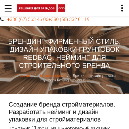
+380 (67) 563 46 06
+380 (50) 332 01 19
БРЕНДИНГ, ФИРМЕННЫЙ СТИЛЬ,
ДИЗАЙН УПАКОВКИ ГРУНТОВОК
REDBAG. НЕЙМИНГ ДЛЯ
СТРОИТЕЛЬНОГО БРЕНДА
/
/
Брендинг, дизайн упаковки
Главная
Наши проекты
грунтовок RedBag. Нейминг
Создание бренда стройматериалов.
Разработать нейминг и дизайн
упаковки для стройматериалов
Компания "Диром", наш многолетний заказчик,