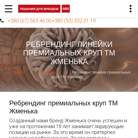
+380 (67) 563 46 06
+380 (50) 332 01 19
РЕБРЕНДИНГ ЛИНЕЙКИ
ПРЕМИАЛЬНЫХ КРУП ТМ
ЖМЕНЬКА
/
/
Ребрендинг линейки премиальных
Главная
Наши проекты
круп ТМ Жменька
Ребрендинг премиальных круп ТМ
Жменька
Созданный нами бренд Жменька очень успешен и
уже на протяжении 18 лет занимает лидирующие
позиции на рынке. За это время он претерпел