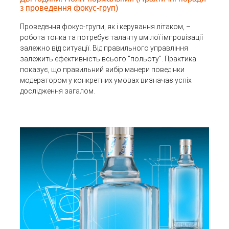
з проведення фокус-груп)
Проведення фокус-групи, як і керування літаком, –
робота тонка та потребує таланту вмілої імпровізації
залежно від ситуації. Від правильного управління
залежить ефективність всього "польоту". Практика
показує, що правильний вибір манери поведінки
модератором у конкретних умовах визначає успіх
дослідження загалом.