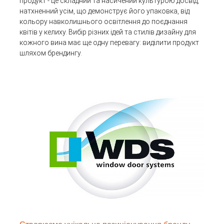
продукт - це складний та насичений культурою досвід,
натхненний усім, що демонструє його упаковка, від
кольору навколишнього освітлення до поєднання
квітів у келиху. Вибір різних ідей та стилів дизайну для
кожного вина має ще одну перевагу: виділити продукт
шляхом брендингу.