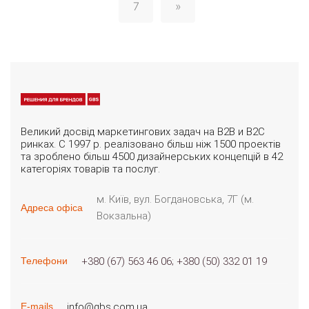
7
»
Великий досвід маркетингових задач на B2B и B2C
ринках. С 1997 р. реалізовано більш ніж 1500 проектів
та зроблено більш 4500 дизайнерських концепцій в 42
категоріях товарів та послуг.
м. Київ, вул. Богдановська, 7Г (м.
Адреса офіса
Вокзальна)
+380 (67) 563 46 06
+380 (50) 332 01 19
Телефони
info@gbs.com.ua
E-mails