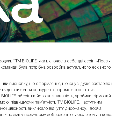
ції ТМ BIOLIFE, яка включає в себе дві серії - «Поезія
ї команди була потрібна розробка актуального ескізного
йшли висновку, що оформлення, що існує, дуже застаріло і
дить до зниження конкурентоспроможності та, як
у BIOLIFE: зберігши його впізнаваність, зробили фірмовий
ямою, підвищуючи пам'ятність ТМ BIOLIFE. Наступним
 цілісності, викликало відчуття дисонансу. Творча
оні - на зміну похмурому зображенню, укладеному в коло,