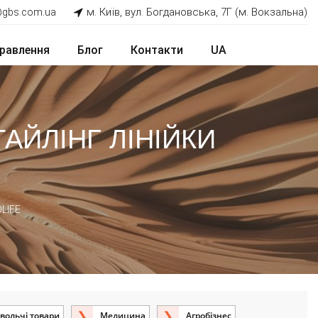
м. Київ, вул. Богдановська, 7Г (м. Вокзальна)
@gbs.com.ua
равлення
Блог
Контакти
UA
АЙЛІНГ ЛІНІЙКИ
OLIFE
вольчі товари
Медицина
Агробізнес