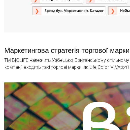
Бренд бук. Маркетинг кіт. Каталог
Неймі
Маркетингова стратегія торгової марки
ТМ BIOLIFE належить Узбецько-Британському спільному п
компанії входять такі торгові марки, як Life Color, VIVAto