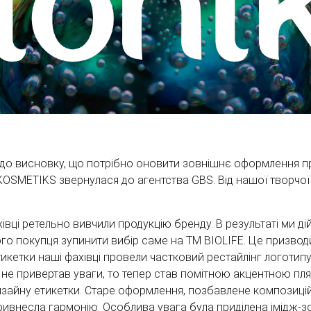
висновку, що потрібно оновити зовнішнє оформлення продук
-KOSMETIKS звернулася до агентства GBS. Від нашої творчо
вці ретельно вивчили продукцію бренду. В результаті ми ді
ого покупця зупинити вибір саме на ТМ BIOLIFE. Це призво
етикетки наші фахівці провели частковий рестайлінг логотип
н не привертав уваги, то тепер став помітною акцентною пл
йну етикетки. Старе оформлення, позбавлене композиційної
ривнесла гармонію. Особлива увага була приділена імідж-з