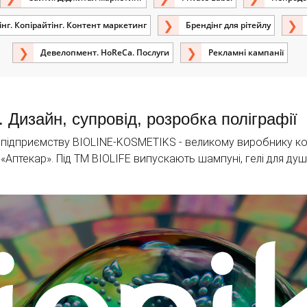
нг. Копірайтінг. Контент маркетинг
Брендінг для рітейлу
Девелопмент. HoReCa. Послуги
Рекламні кампанії
. Дизайн, супровід, розробка поліграфії
ідприємству BIOLINE-KOSMETIKS - великому виробнику косм
n і «Аптекар». Під ТМ BIOLIFE випускають шампуні, гелі для ду