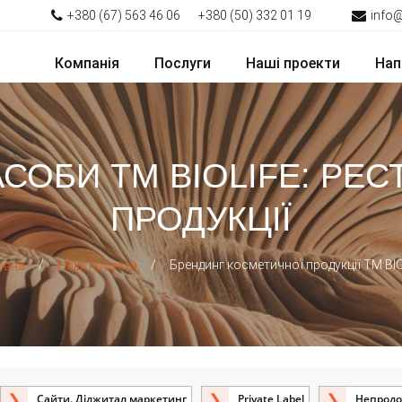
+380 (67) 563 46 06
+380 (50) 332 01 19
info
Компанія
Послуги
Наші проекти
Нап
СОБИ ТМ BIOLIFE: РЕСТ
ПРОДУКЦІЇ
/
/
Брендинг косметичної продукції ТМ BI
овна
Наші проекти
Сайти. Діджитал маркетинг
Private Label
Непродо