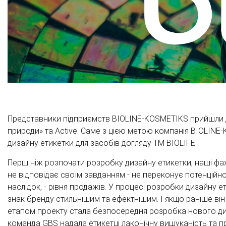
Представники підприємств BIOLINE-KOSMETIKS прийшли до 
природи» та Active. Саме з цією метою компанія BIOLINE
дизайну етикетки для засобів догляду ТМ BIOLIFE.
Перш ніж розпочати розробку дизайну етикетки, наші фахі
не відповідає своїм завданням - не переконує потенційн
наслідок, - рівня продажів. У процесі розробки дизайну 
знак бренду стильнішим та ефектнішим. І якщо раніше ві
етапом проекту стала безпосередня розробка нового диза
команда GBS надала етикетці лаконічну вишуканість та п