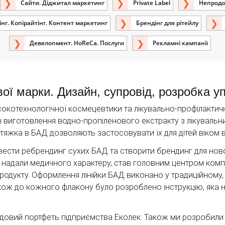
Сайти. Діджитал маркетинг
Private Label
Непродо
нг. Копірайтінг. Контент маркетинг
Брендінг для рітейлу
Девелопмент. HoReCa. Послуги
Рекламні кампанії
ої марки. Дизайн, супровід, розробка уп
котехнологічної космецевтики та лікувально-профілактичн
 виготовлення водно-пропіленового екстракту з лікувальни
жка в БАД дозволяють застосовувати їх для дітей віком ві
сти ребрендинг сухих БАД та створити брендинг для нової 
и надали медичного характеру, став головним центром комп
продукту. Оформлення лінійки БАД виконано у традиційному,
кож до кожного флакону було розроблено інструкцію, яка но
довий портфеть підприємства Еколек. Також ми розробили д