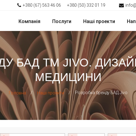
+380 (67) 563 46 06
+380 (50) 332 01 19
info
Компанія
Послуги
Наші проекти
Нап
У БАД ТМ JIVO. ДИЗА
МЕДИЦИНИ
/
/
Розробка бренду БАД Jivo
Головна
Наші проекти