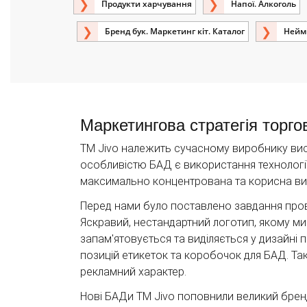
Продукти харчування
Напої. Алкоголь
Бренд бук. Маркетинг кіт. Каталог
Неймі
Маркетингова стратегія торгов
ТМ Jivo належить сучасному виробнику висо
особливістю БАД є використання технології
максимально концентрована та корисна витя
Перед нами було поставлено завдання прове
Яскравий, нестандартний логотип, якому м
запам'ятовується та виділяється у дизайні 
позицій етикеток та коробочок для БАД. Та
рекламний характер.
Нові БАДи ТМ Jivo поповнили великий брен