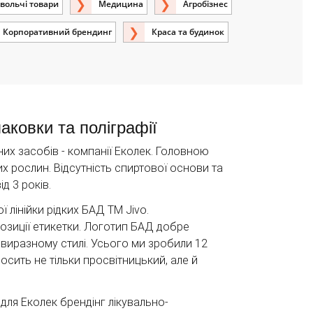
вольчі товари
Медицина
Агробізнес
Корпоративний брендинг
Краса та будинок
аковки та поліграфії
их засобів - компанії Еколек. Головною
х рослин. Відсутність спиртової основи та
д 3 років.
лінійки рідких БАД ТМ Jivo.
озиції етикетки. Логотип БАД добре
 виразному стилі. Усього ми зробили 12
сить не тільки просвітницький, але й
ля Еколек брендінг лікувально-