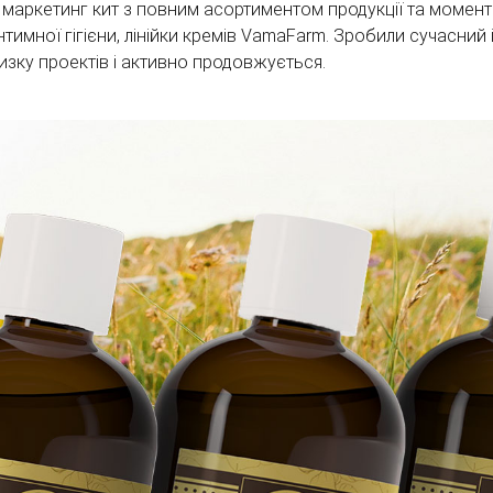
, маркетинг кит з повним асортиментом продукції та момен
інтимної гігієни, лінійки кремів VamaFarm. Зробили сучасни
изку проектів і активно продовжується.