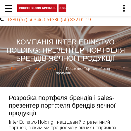
+380 (67) 563 46 06
+380 (50) 332 01 19
КОМПАНІЯ INTER EDINSTVO
HOLDING: ПРЕЗЕНТЕР ПОРТФЕЛЯ
БРЕНДІВ ЯЄЧНОЇ ПРОДУКЦІЇ
/
/
Презентер Портфеля брендів яєчної
Головна
Наші проекти
продукції
Розробка портфеля брендів і sales-
презентер портфеля брендів яєчної
продукції
Inter Edinstvo Holding - наш давній стратегічний
партнер, з яким ми працюємо у різних напрямках