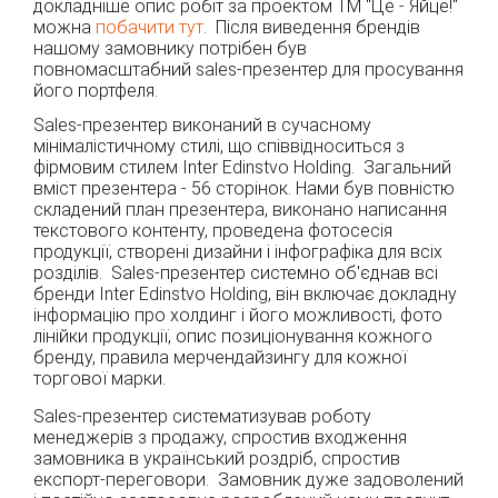
докладніше опис робіт за проектом ТМ "Це - Яйце!"
можна
побачити тут
. Після виведення брендів
нашому замовнику потрібен був
повномасштабний sales-презентер для просування
його портфеля.
Sales-презентер виконаний в сучасному
мінімалістичному стилі, що співвідноситься з
фірмовим стилем Inter Edinstvo Holding. Загальний
вміст презентера - 56 сторінок. Нами був повністю
складений план презентера, виконано написання
текстового контенту, проведена фотосесія
продукції, створені дизайни і інфографіка для всіх
розділів. Sales-презентер системно об'єднав всі
бренди Inter Edinstvo Holding, він включає докладну
інформацію про холдинг і його можливості, фото
лінійки продукції, опис позиціонування кожного
бренду, правила мерчендайзингу для кожної
торгової марки.
Sales-презентер систематизував роботу
менеджерів з продажу, спростив входження
замовника в український роздріб, спростив
експорт-переговори. Замовник дуже задоволений