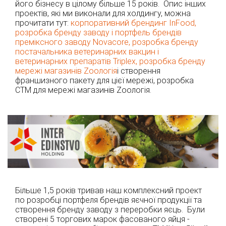
його бізнесу в цілому більше 15 років. Опис інших
проектів, які ми виконали для холдингу, можна
прочитати тут:
корпоративний брендинг InFood,
розробка бренду заводу і портфель брендів
преміксного заводу Novacore, розробка бренду
постачальника ветеринарних вакцин і
ветеринарних препаратів Triplex, розробка бренду
мережі магазинів Zooлогія
і створення
франшизного пакету для цієї мережі, розробка
СТМ для мережі магазинів Zooлогія.
Більше 1,5 років тривав наш комплексний проект
по розробці портфеля брендів яєчної продукції та
створення бренду заводу з переробки яєць. Були
створені 5 торгових марок фасованого яйця -