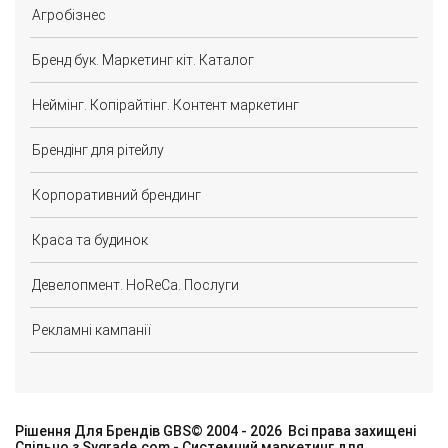
Агробізнес
Бренд бук. Маркетинг кіт. Каталог
Неймінг. Копірайтінг. Контент маркетинг
Брендінг для рітейлу
Корпоративний брендинг
Краса та будинок
Девелопмент. HoReCa. Послуги
Рекламні кампанії
Рішення Для Брендів GBS©
2004 - 2026
Всі права захищені
Спільно з
Sygrade.com
- Системний маркетинг для