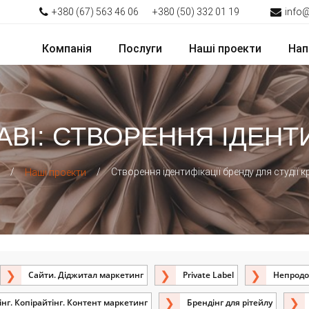
+380 (67) 563 46 06
+380 (50) 332 01 19
info
Компанія
Послуги
Наші проекти
Нап
ABI: СТВОРЕННЯ ІДЕНТ
/
/
Створення ідентифікації бренду для студії к
Наші проекти
Сайти. Діджитал маркетинг
Private Label
Непродо
нг. Копірайтінг. Контент маркетинг
Брендінг для рітейлу