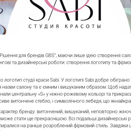
Рішення для брендів GBS", маючи лише ідею створення салон
ингові та дизайнерські роботи: створення логотипу та фірм
логотип студії краси Sabi. У логотипі Sabi добре обіграно 
я назви салону та є ємним і вишуканим образом. Щоб надат
конали центральну «S» у ніжно-рожевому кольорі та прикра
сиве витончене стебло, і символічного лебедя, що якнайкра
арактер бренду: витончений, вишуканий, неповторно жіночи
 може стати ще прекраснішою. Всі подальші дизайнерські р
спиралися на раніше розроблений фірмовий стиль. Завдяки 