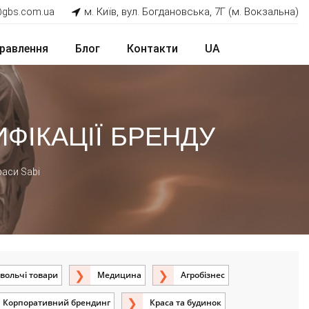
м. Київ, вул. Богдановська, 7Г (м. Вокзальна)
@gbs.com.ua
равлення
Блог
Контакти
UA
ИФІКАЦІЇ БРЕНДУ
раси Sabi
вольчі товари
Медицина
Агробізнес
Корпоративний брендинг
Краса та будинок