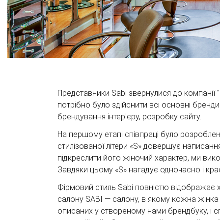
Представники Sabi звернулися до компанії "
потрібно було здійснити всі основні бренд
брендування інтер'єру, розробку сайту.
На першому етапі співпраці було розроблено 
стилізованої літери «S» довершує написанн
підкреслити його жіночий характер, ми ви
Завдяки цьому «S» нагадує одночасно і кра
Фірмовий стиль Sabi повністю відображає х
салону SABI — салону, в якому кожна жінка
описаних у створеному нами брендбуку, і 