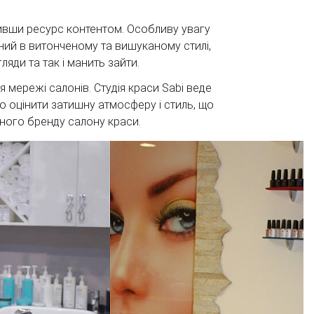
нивши ресурс контентом. Особливу увагу
наний в витонченому та вишуканому стилі,
яди та так і манить зайти.
я мережі салонів. Студія краси Sabi веде
о оцінити затишну атмосферу і стиль, що
ного бренду салону краси.