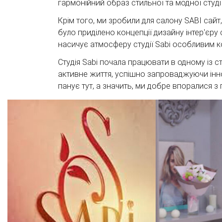
гармонійний образ стильної та модної студії
Крім того, ми зробили для салону SABI сай
було приділено концепції дизайну інтер'єру
насичує атмосферу студії Sabi особливим ко
Студія Sabi почала працювати в одному із ст
активне життя, успішно запроваджуючи іннов
панує тут, а значить, ми добре впоралися