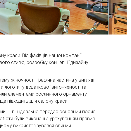
у краси. Від фахівців нашої компанії
ового стилю, розробку концепції дизайну
тему жіночності. Графічна частина у вигляді
и логотипу додаткової витонченості та
сили елементами рослинного орнаменту.
ще підходить для салону краси.
й... І він ідеально передає основний посил
оботи були виконані з урахуванням правил,
цьому викристалізувався єдиний