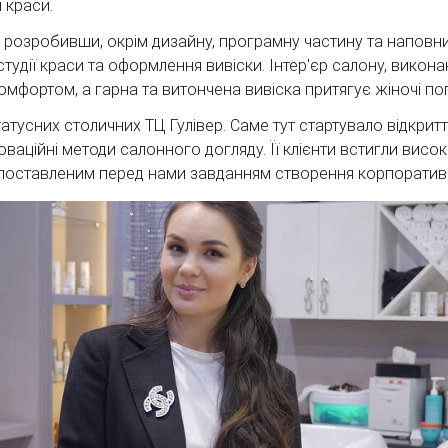
 краси.
т, розробивши, окрім дизайну, програмну частину та напов
 студії краси та оформлення вивіски. Інтер'єр салону, вико
мфортом, а гарна та витончена вивіска притягує жіночі погл
атусних столичних ТЦ Гулівер. Саме тут стартувало відкритт
аційні методи салонного догляду. Її клієнти встигли висок
 з поставленим перед нами завданням створення корпоратив