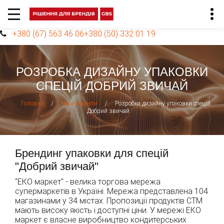
+380 (67) 563 46 06
+380 (50) 332 01 19
РОЗРОБКА ДИЗАЙНУ УПАКОВКИ
СПЕЦІЙ ДОБРИЙ ЗВИЧАЙ
/
/
Розробка дизайну упаковки спецій
Головна
Наші проекти
Добрий звичай
Брендинг упаковки для спецій
"Добрий звичай"
"ЕКО маркет" - велика торгова мережа
супермаркетів в Україні. Мережа представлена ​​104
магазинами у 34 містах. Пропозиції продуктів СТМ
мають високу якість і доступні ціни. У мережі ЕКО
маркет є власне виробництво кондитерських