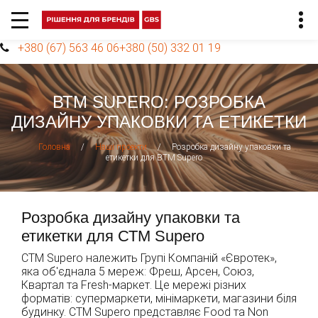
+380 (67) 563 46 06
+380 (50) 332 01 19
ВТМ SUPERO: РОЗРОБКА
ДИЗАЙНУ УПАКОВКИ ТА ЕТИКЕТКИ
/
/
Розробка дизайну упаковки та
Головна
Наші проекти
етикетки для ВТМ Supero
Розробка дизайну упаковки та
етикетки для СТМ Supero
СТМ Supero належить Групі Компаній «Євротек»,
яка об'єднала 5 мереж: Фреш, Арсен, Союз,
Квартал та Fresh-маркет. Це мережі різних
форматів: супермаркети, мінімаркети, магазини біля
будинку. СТМ Supero представляє Food та Non