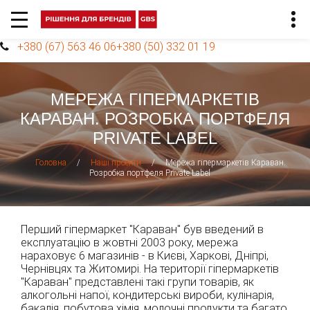
+380 (67) 563 46 06
+380 (50) 332 01 19
МЕРЕЖА ГІПЕРМАРКЕТІВ
КАРАВАН. РОЗРОБКА ПОРТФЕЛЯ
PRIVATE LABEL
/
/
Мережа гіпермаркетів Караван.
Головна
Наші проекти
Розробка портфеля Private Label
Перший гіпермаркет "Караван" був введений в
експлуатацію в жовтні 2003 року, мережа
нараховує 6 магазинів - в Києві, Харкові, Дніпрі,
Чернівцях та Житомирі. На території гіпермаркетів
"Караван" представлені такі групи товарів, як
алкогольні напої, кондитерські вироби, кулінарія,
бакалія, побутова хімія, молочні продукти та багато