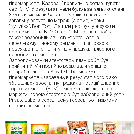
гіпермаркетів "Караван" правильно сегментувати
свої СТМ. У результаті нами було взагалі виключені
3 марки, які мали багато недоліків і псували
загальну репутацію мережі (а саме, марки
"Купуйка", Bon, Ton). Далі ми реструктуризували
асортимент під ВТМ Offer і СТМ "По-нашому", а
також розробили дві нові Private Label в
середньому ціновому сегменті - для товарів
повсякденного попиту і для продукції власного
виробництва мережі.
Запропонований агентством план робіт був
прийнятий. Ми постійно розвивали успішне
співробітництво з Private Label мережі
гіпермаркетів «Караван», в результаті чого різко
збільшився зростання продажів позицій власних
торгових марок (ВТМ) в мережі. Також нашою
маркетинговою стратегією був забезпечений успіх
Private Label в середньому і середньо-низькому
цінових сегментах.