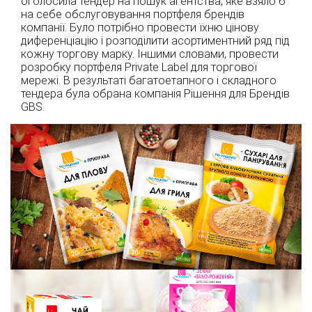
оголосила тендер на пошук агентства, яке взяло б
на себе обслуговування портфеля брендів
компанії. Було потрібно провести їхню цінову
диференціацію і розподілити асортиментний ряд під
кожну торгову марку. Іншими словами, провести
розробку портфеля Private Label для торгової
мережі. В результаті багатоетапного і складного
тендера була обрана компанія Рішення для Брендів
GBS.