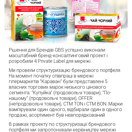
Рішення для Брендів GBS успішно виконали
масштабний бренд-консалтинговий проект і
розробили 4 Private Label для мережі.
Ми провели структуризацію брендового портфеля.
На момент початку співпраці в мережі
гіпермаркетів "Караван" були представлені 5
власних торгових марок низького цінового
сегмента: "Купуйка" (продовольчі товари), "По-
нашому" (продовольчі товари), OFFER
(непродовольчі товари), СТМ TON і СТМ BON. Марки
вампірували один одного, відбирали один в одного
продажі, асортимент був невпорядкований.
В рамках проекту по структуризації брендового
портфеля ми запропонували керівництву мережі