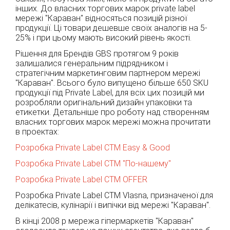
інших. До власних торгових марок private label
мережі "Караван" відносяться позицій різної
продукції. Ці товари дешевше своїх аналогів на 5-
25% і при цьому мають високий рівень якості.
Рішення для Брендів GBS протягом 9 років
залишалися генеральним підрядником і
стратегічним маркетинговим партнером мережі
"Караван". Всього було випущено більше 650 SKU
продукції під Private Label, для всіх цих позицій ми
розробляли оригінальний дизайн упаковки та
етикетки. Детальніше про роботу над створенням
власних торгових марок мережі можна прочитати
в проектах:
Розробка Private Label СТМ Easy & Good
Розробка Private Label СТМ "По-нашему"
Розробка Private Label СТМ OFFER
Розробка Private Label СТМ Vlasna, призначеної для
делікатесів, кулінарії і випічки від мережі "Караван".
В кінці 2008 р мережа гіпермаркетів "Караван"