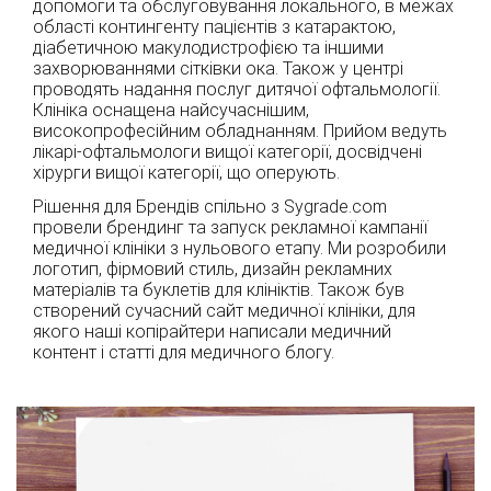
допомоги та обслуговування локального, в межах
області контингенту пацієнтів з катарактою,
діабетичною макулодистрофією та іншими
захворюваннями сітківки ока. Також у центрі
проводять надання послуг дитячої офтальмології.
Клініка оснащена найсучаснішим,
високопрофесійним обладнанням. Прийом ведуть
лікарі-офтальмологи вищої категорії, досвідчені
хірурги вищої категорії, що оперують.
Рішення для Брендів спільно з Sygrade.com
провели брендинг та запуск рекламної кампанії
медичної клініки з нульового етапу. Ми розробили
логотип, фірмовий стиль, дизайн рекламних
матеріалів та буклетів для клініктів. Також був
створений сучасний сайт медичної клініки, для
якого наші копірайтери написали медичний
контент і статті для медичного блогу.