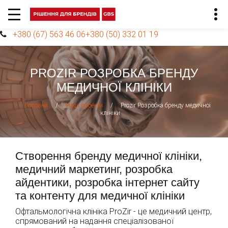
+380 (67) 563 46 06
+380 (50) 332 01 19
PROZIR РОЗРОБКА БРЕНДУ
МЕДИЧНОЇ КЛІНІКИ
/
/
Prozir Розробка бренду медичної
Головна
Наші проекти
клініки
Створення бренду медичної клініки,
медичний маркетинг, розробка
айдентики, розробка інтернет сайту
та контенту для медичної клініки
Офтальмологічна клініка ProZir - це медичний центр,
спрямований на надання спеціалізованої