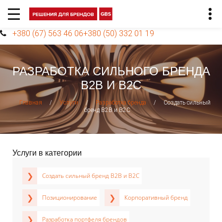
+380 (67) 563 46 06
+380 (50) 332 01 19
РАЗРАБОТКА СИЛЬНОГО БРЕНДА
B2B И B2C
/
/
/
Создать сильный
Главная
Услуги
Разработка бренда
бренд B2B и B2C
Услуги в категории
Создать сильный бренд B2B и B2C
Позиционирование
Корпоративный бренд
Разработка портфеля брендов